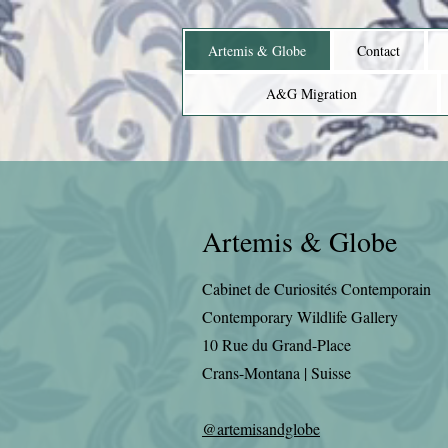
Artemis & Globe
Contact
A&G Migration
Artemis & Globe
Cabinet de Curiosités Contemporain
Contemporary Wildlife Gallery
10 Rue du Grand-Place
Crans-Montana | Suisse
@artemisandglobe